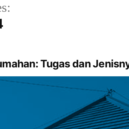
s:
4
umahan: Tugas dan Jenisn