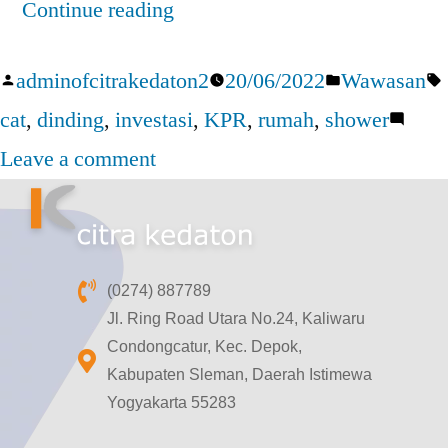
Continue reading
adminofcitrakedaton2
20/06/2022
Wawasan
cat
,
dinding
,
investasi
,
KPR
,
rumah
,
shower
Leave a comment
(0274) 887789
Jl. Ring Road Utara No.24, Kaliwaru
Condongcatur, Kec. Depok,
Kabupaten Sleman, Daerah Istimewa
Yogyakarta 55283