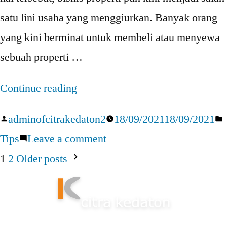
satu lini usaha yang menggiurkan. Banyak orang
yang kini berminat untuk membeli atau menyewa
sebuah properti …
“Tips
Continue reading
Jitu
Posted
adminofcitrakedaton2
18/09/2021
18/09/2021
Untuk
by
on
i
Tips
Leave a comment
Melakukan
Tips
1
2
Older posts
Bisnis
Jitu
Posts
Properti”
Untuk
pagination
Melakukan