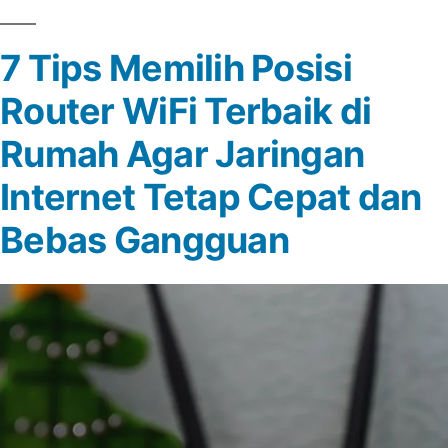
Tepat
Produk
Untuk
7 Tips Memilih Posisi
KPR
Anda”
Router WiFi Terbaik di
yang
Tepat
Rumah Agar Jaringan
Untuk
Internet Tetap Cepat dan
Anda
Bebas Gangguan