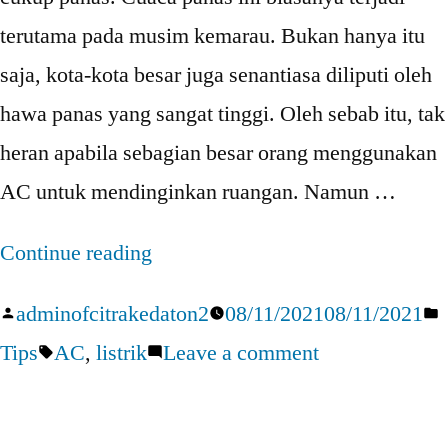
terutama pada musim kemarau. Bukan hanya itu
saja, kota-kota besar juga senantiasa diliputi oleh
hawa panas yang sangat tinggi. Oleh sebab itu, tak
heran apabila sebagian besar orang menggunakan
AC untuk mendinginkan ruangan. Namun …
“5
Continue reading
Tips
Posted
P
adminofcitrakedaton2
08/11/2021
08/11/2021
Menghemat
by
Tags:
on
i
Tips
AC
,
listrik
Leave a comment
Listrik
5
Saat
Tips
Menggunakan