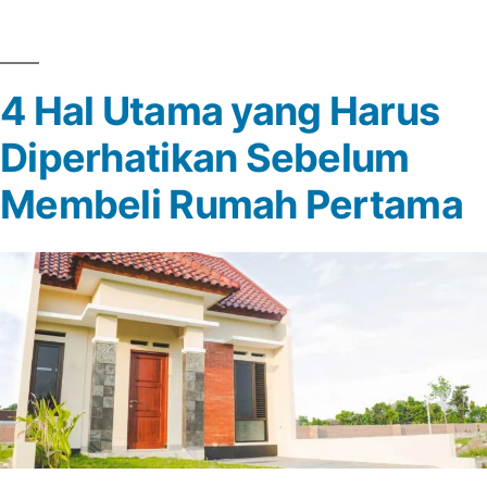
Menghemat
AC”
Listrik
4 Hal Utama yang Harus
Saat
Diperhatikan Sebelum
Menggunakan
AC
Membeli Rumah Pertama