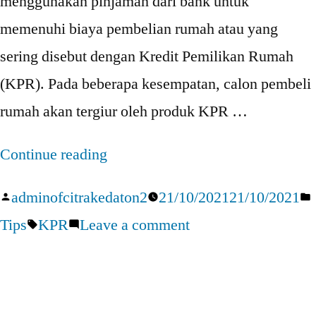
menggunakan pinjaman dari bank untuk
memenuhi biaya pembelian rumah atau yang
sering disebut dengan Kredit Pemilikan Rumah
(KPR). Pada beberapa kesempatan, calon pembeli
rumah akan tergiur oleh produk KPR …
“5
Continue reading
Skema
Posted
adminofcitrakedaton2
21/10/2021
21/10/2021
Pemilihan
by
Tags:
on
Tips
KPR
Leave a comment
Produk
5
KPR
Skema
yang
Pemilihan