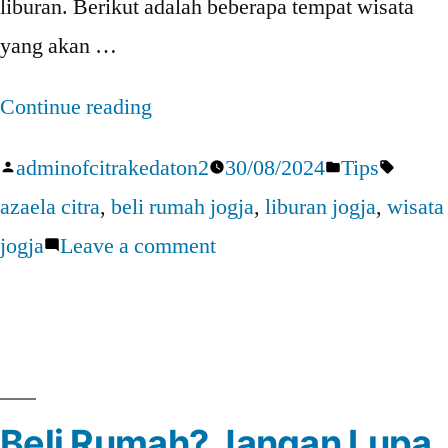
liburan. Berikut adalah beberapa tempat wisata
yang akan …
“Beli
Continue reading
Rumah
Posted
Posted
Tags:
adminofcitrakedaton2
30/08/2024
Tips
Jogja?
by
in
azaela citra
,
beli rumah jogja
,
liburan jogja
,
wisata
Simak
on
jogja
Leave a comment
5
Beli
Lokasi
Rumah
Wisata
Jogja?
Ini!”
Simak
Beli Rumah? Jangan Lupa
5