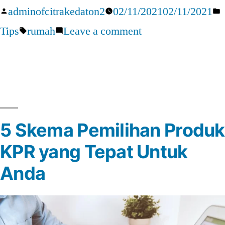
Posted
P
adminofcitrakedaton2
02/11/2021
02/11/2021
Utama
by
Tags:
on
i
Tips
rumah
Leave a comment
yang
4
Harus
Hal
Diperhatikan
Utama
Sebelum
yang
Membeli
5 Skema Pemilihan Produk
Harus
Rumah
KPR yang Tepat Untuk
Diperhatikan
Pertama”
Sebelum
Anda
Membeli
Rumah