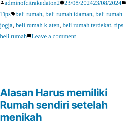
Posted
adminofcitrakedaton2
23/08/2024
23/08/2024
Jangan
by
Tags:
Tips
beli rumah
,
beli rumah idaman
,
beli rumah
Lupa
jogja
,
beli rumah klaten
,
beli rumah terdekat
,
tips
5
on
beli rumah
Leave a comment
Tips
Beli
Ini!”
Rumah?
Jangan
Lupa
Alasan Harus memiliki
5
Rumah sendiri setelah
Tips
Ini!
menikah