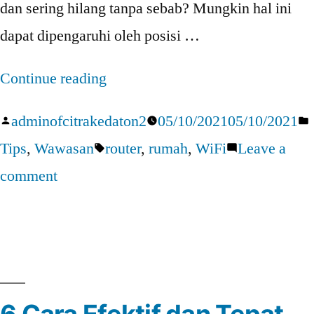
dan sering hilang tanpa sebab? Mungkin hal ini
dapat dipengaruhi oleh posisi …
“7
Continue reading
Tips
Posted
adminofcitrakedaton2
05/10/2021
05/10/2021
Memilih
by
Tags:
Tips
,
Wawasan
router
,
rumah
,
WiFi
Leave a
Posisi
on
comment
Router
7
WiFi
Tips
Terbaik
Memilih
di
Posisi
Rumah
Router