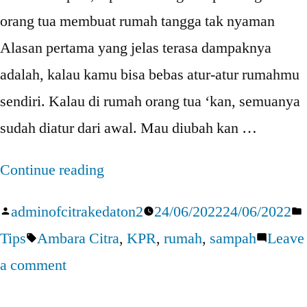
orang tua membuat rumah tangga tak nyaman
Alasan pertama yang jelas terasa dampaknya
adalah, kalau kamu bisa bebas atur-atur rumahmu
sendiri. Kalau di rumah orang tua ‘kan, semuanya
sudah diatur dari awal. Mau diubah kan …
“Alasan
Continue reading
Harus
Posted
adminofcitrakedaton2
24/06/2022
24/06/2022
memiliki
by
Tags:
Tips
Ambara Citra
,
KPR
,
rumah
,
sampah
Leave
Rumah
on
a comment
sendiri
Alasan
setelah