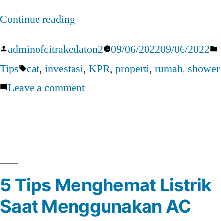
“Jangan
Continue reading
Sampai
Posted
adminofcitrakedaton2
09/06/2022
09/06/2022
Tertipu!”
by
Tags:
Tips
cat
,
investasi
,
KPR
,
properti
,
rumah
,
shower
on
Leave a comment
Jangan
Sampai
Tertipu!
5 Tips Menghemat Listrik
Saat Menggunakan AC